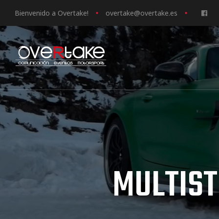
Bienvenido a Overtake!
o
vertake@overtake.es
ociales
quipos
mpresa
MULTIS
s de