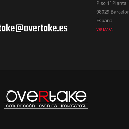
Piso 1º Planta 
08029 Barcelo
España
take@overtake.es
VER MAPA