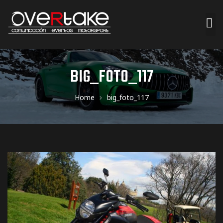
ociales
BIG_FOTO_117
quipos
Home
big_foto_117
mpresa
s de