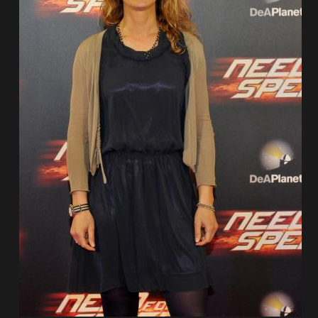
de pista
e Ruta
rt Tour