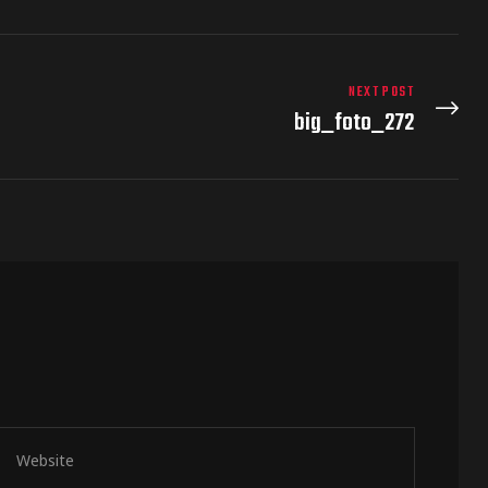
NEXT POST
big_foto_272