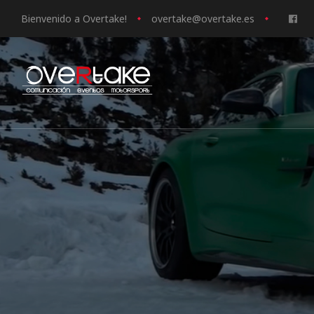
Bienvenido a Overtake!
o
vertake@overtake.es
ociales
quipos
mpresa
s de