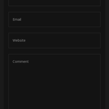
de pista
e Ruta
rt Tour