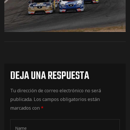
os
DEJA UNA RESPUESTA
jes Racing
Tu dirección de correo electrónico no será
de
publicada.
Los campos obligatorios están
marcados con
*
as Series