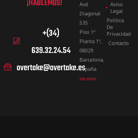
¡HABLEMOS!
Avd.
Aviso
Legal
Diagonal
Política
535
De
+(34)
Piso 1º
Privacidad
Planta 1º,
Contacto
639.32.24.54
08029
Barcelona,
overtake@overtake.es
España
VER MAPA