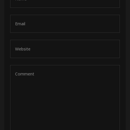
de pista
e Ruta
rt Tour