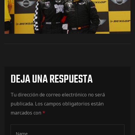
os
DEJA UNA RESPUESTA
jes Racing
Tu dirección de correo electrónico no será
de
publicada.
Los campos obligatorios están
marcados con
*
as Series