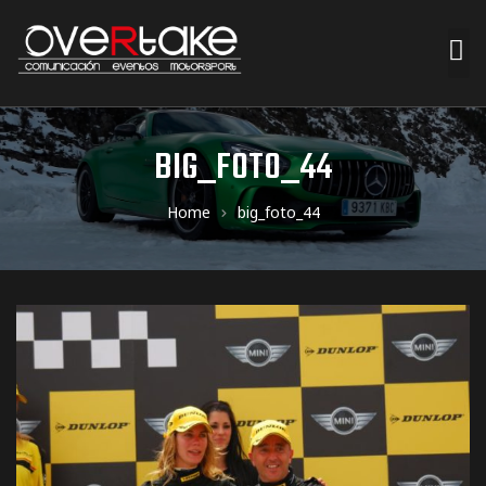
ociales
BIG_FOTO_44
quipos
Home
big_foto_44
mpresa
s de