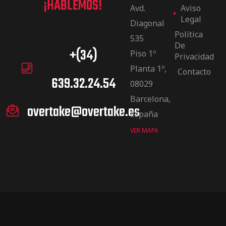
¡HABLEMOS!
Avd.
Aviso
Legal
Diagonal
Política
535
De
+(34)
Piso 1º
Privacidad
Planta 1º,
Contacto
639.32.24.54
08029
Barcelona,
overtake@overtake.es
España
VER MAPA