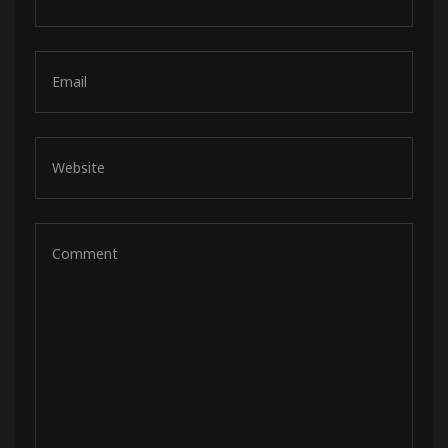
de pista
e Ruta
rt Tour