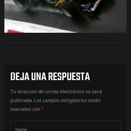
os
DEJA UNA RESPUESTA
jes Racing
Tu dirección de correo electrónico no será
de
publicada.
Los campos obligatorios están
marcados con
*
as Series