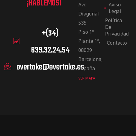
¡HABLEMOS!
Avd.
Aviso
Legal
Diagonal
Política
535
De
+(34)
Piso 1º
Privacidad
Planta 1º,
Contacto
639.32.24.54
08029
Barcelona,
overtake@overtake.es
España
VER MAPA