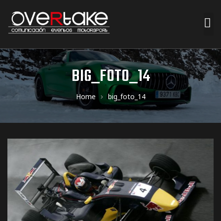
ociales
BIG_FOTO_14
quipos
Home
big_foto_14
mpresa
s de