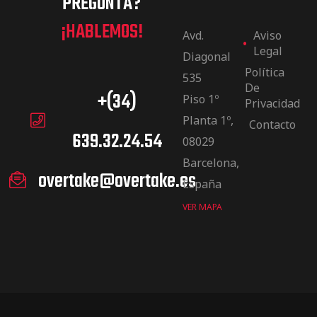
PREGUNTA?
¡HABLEMOS!
Avd.
Aviso
Legal
Diagonal
Política
535
De
+(34)
Piso 1º
Privacidad
Planta 1º,
Contacto
639.32.24.54
08029
Barcelona,
overtake@overtake.es
España
VER MAPA