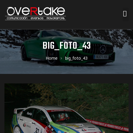
ociales
BIG_FOTO_43
quipos
Home
big_foto_43
mpresa
s de