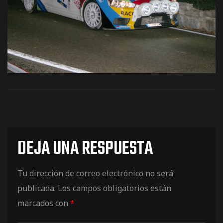
os
DEJA UNA RESPUESTA
jes Racing
de
Tu dirección de correo electrónico no será
publicada.
Los campos obligatorios están
marcados con
*
as Series