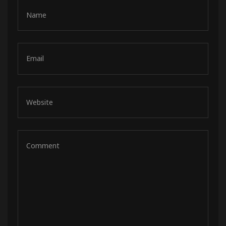
de pista
e Ruta
rt Tour