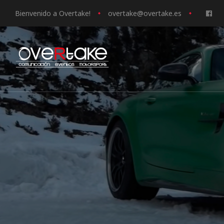
Bienvenido a Overtake!
o
vertake@overtake.es
ociales
quipos
mpresa
s de