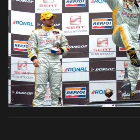
de pista
e Ruta
rt Tour