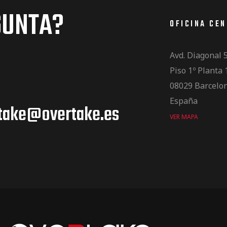
GUNTA?
OFICINA CE
Avd. Diagonal 
Piso 1º Planta 
08029 Barcelo
España
take@overtake.es
VER MAPA