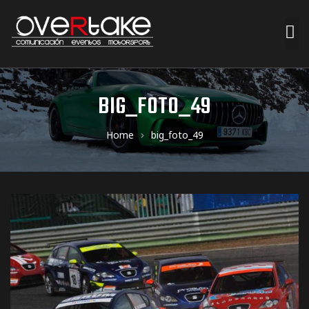
ociales
BIG_FOTO_49
quipos
Home
big_foto_49
mpresa
s de