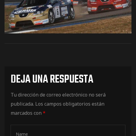
os
DEJA UNA RESPUESTA
jes Racing
Tu dirección de correo electrónico no será
de
publicada.
Los campos obligatorios están
marcados con
*
as Series