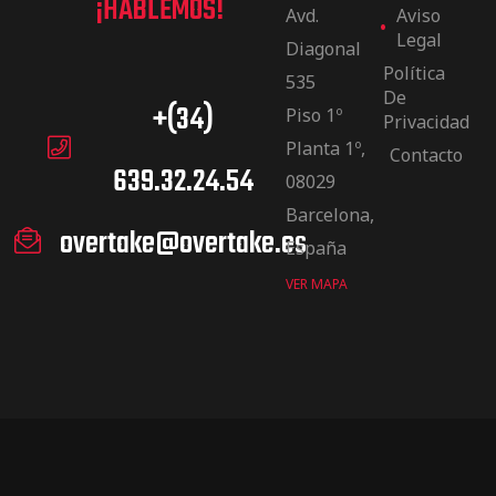
¡HABLEMOS!
Avd.
Aviso
Legal
Diagonal
Política
535
De
+(34)
Piso 1º
Privacidad
Planta 1º,
Contacto
639.32.24.54
08029
Barcelona,
overtake@overtake.es
España
VER MAPA