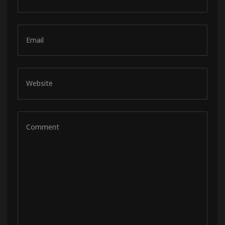
de pista
e Ruta
rt Tour