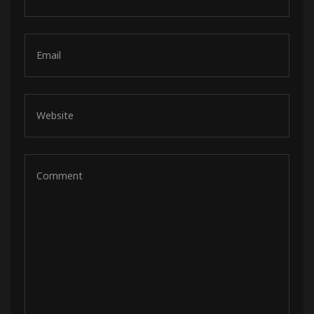
de pista
e Ruta
rt Tour