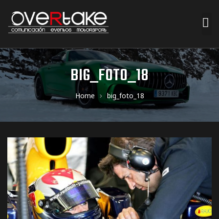
ociales
BIG_FOTO_18
quipos
Home
big_foto_18
mpresa
s de