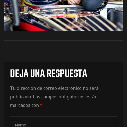
os
DEJA UNA RESPUESTA
jes Racing
Tu dirección de correo electrónico no será
de
publicada.
Los campos obligatorios están
marcados con
*
as Series