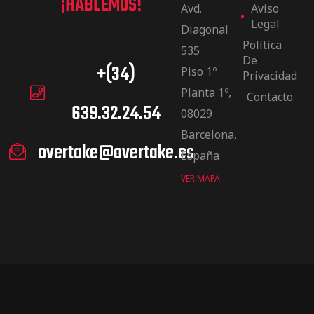
¡HABLEMOS!
Avd.
Aviso
Legal
Diagonal
Política
535
De
+(34)
Piso 1º
Privacidad
Planta 1º,
Contacto
639.32.24.54
08029
Barcelona,
overtake@overtake.es
España
VER MAPA