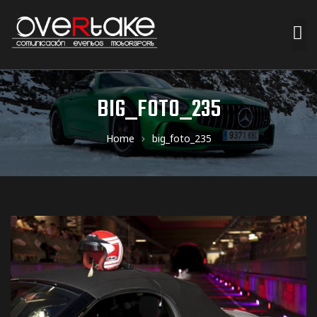
ociales
BIG_FOTO_235
quipos
Home
big_foto_235
mpresa
s de