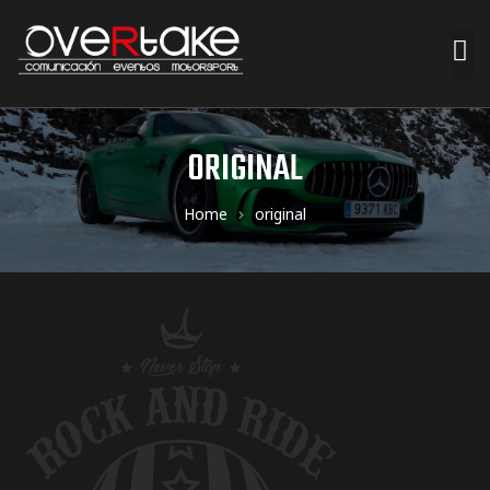
ociales
ORIGINAL
quipos
Home
original
mpresa
s de