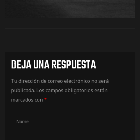
os
DEJA UNA RESPUESTA
Tu dirección de correo electrónico no será
publicada.
Los campos obligatorios están
jes Racing
marcados con
*
de
as Series