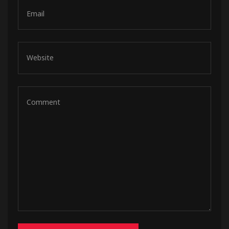
de pista
e Ruta
rt Tour