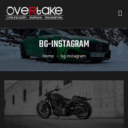
ociales
BG-INSTAGRAM
quipos
Home
bg-instagram
mpresa
s de