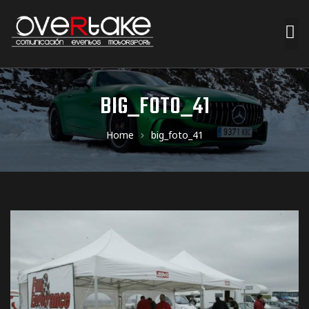
ociales
BIG_FOTO_41
quipos
Home
big_foto_41
mpresa
s de