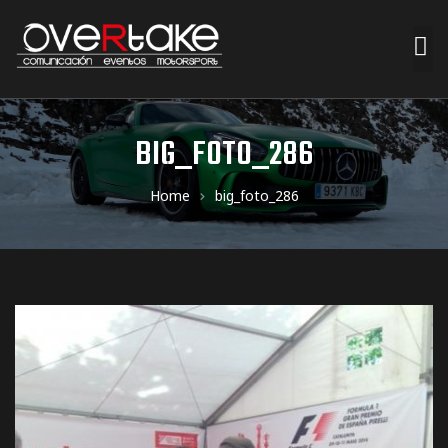
ociales
BIG_FOTO_286
quipos
Home
big_foto_286
mpresa
s de