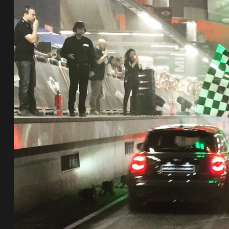
de pista
e Ruta
rt Tour