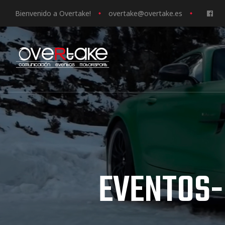
Bienvenido a Overtake!
o
vertake@overtake.es
ociales
quipos
mpresa
EVENTOS
s de