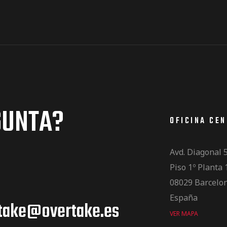
GUNTA?
OFICINA CE
Avd. Diagonal 
Piso 1º Planta 
08029 Barcelo
España
take@overtake.es
VER MAPA