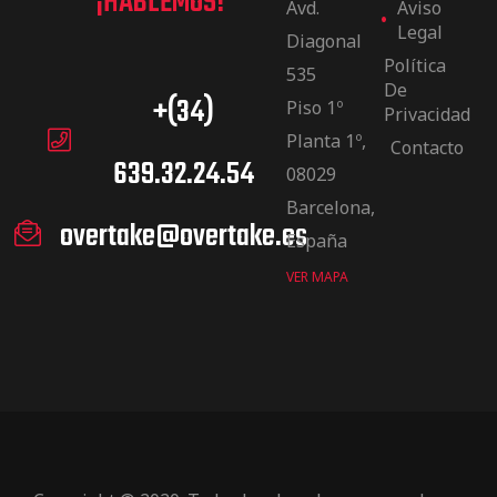
¡HABLEMOS!
Avd.
Aviso
Legal
Diagonal
Política
535
De
+(34)
Piso 1º
Privacidad
Planta 1º,
Contacto
639.32.24.54
08029
Barcelona,
overtake@overtake.es
España
VER MAPA