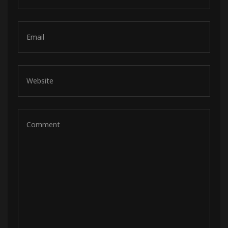
de pista
e Ruta
rt Tour