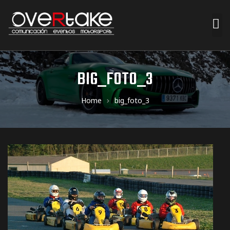
ociales
BIG_FOTO_3
quipos
Home
big_foto_3
mpresa
s de