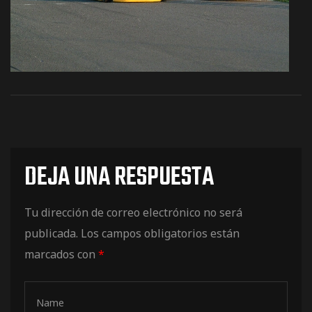
os
DEJA UNA RESPUESTA
jes Racing
Tu dirección de correo electrónico no será
publicada.
Los campos obligatorios están
de
marcados con
*
as Series