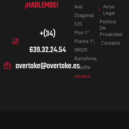
¡HABLEMOS!
Avd.
Aviso
Legal
Diagonal
Política
535
De
+(34)
Piso 1º
Privacidad
Planta 1º,
Contacto
639.32.24.54
08029
Barcelona,
overtake@overtake.es
España
VER MAPA