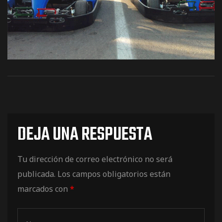
os
DEJA UNA RESPUESTA
jes Racing
Tu dirección de correo electrónico no será
de
publicada.
Los campos obligatorios están
marcados con
*
as Series