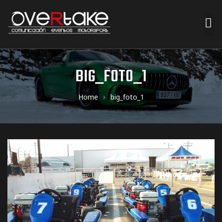
ociales
BIG_FOTO_1
quipos
Home
big_foto_1
mpresa
s de