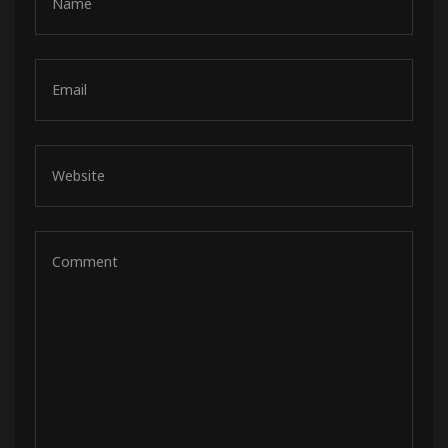
de pista
e Ruta
rt Tour