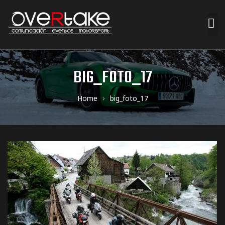
ociales
BIG_FOTO_17
quipos
Home
big_foto_17
mpresa
s de