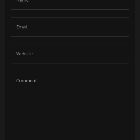
de pista
e Ruta
rt Tour