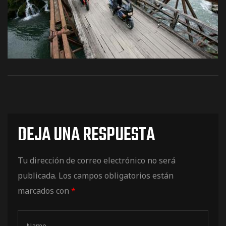
os
DEJA UNA RESPUESTA
jes Racing
Tu dirección de correo electrónico no será
de
publicada.
Los campos obligatorios están
marcados con
*
as Series