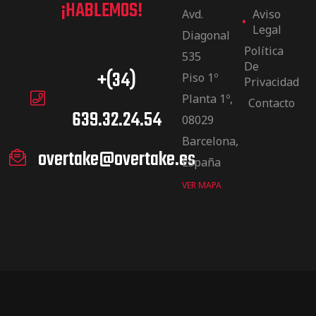
¡HABLEMOS!
Avd.
Aviso
Legal
Diagonal
Política
535
De
+(34)
Piso 1º
Privacidad
Planta 1º,
Contacto
639.32.24.54
08029
Barcelona,
overtake@overtake.es
España
VER MAPA