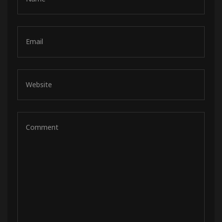
de pista
e Ruta
rt Tour