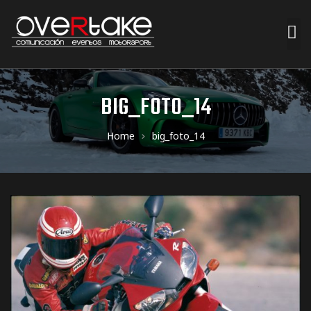
ociales
BIG_FOTO_14
quipos
Home
big_foto_14
mpresa
s de