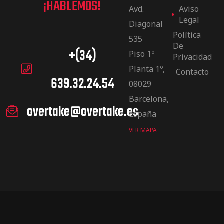
¡HABLEMOS!
Avd.
Aviso
Legal
Diagonal
Política
535
De
+(34)
Piso 1º
Privacidad
Planta 1º,
Contacto
639.32.24.54
08029
Barcelona,
overtake@overtake.es
España
VER MAPA