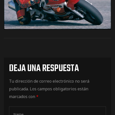
os
DEJA UNA RESPUESTA
jes Racing
Tu dirección de correo electrónico no será
de
publicada.
Los campos obligatorios están
marcados con
*
as Series