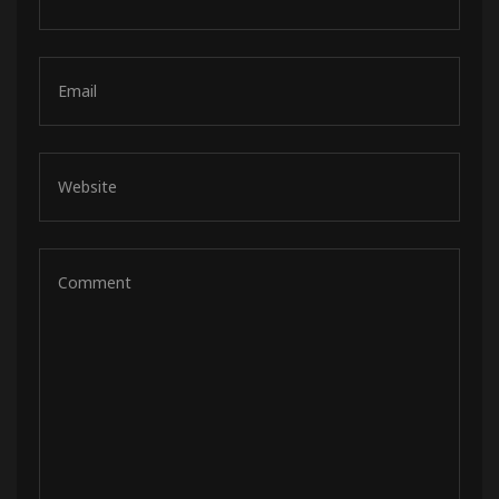
de pista
e Ruta
rt Tour