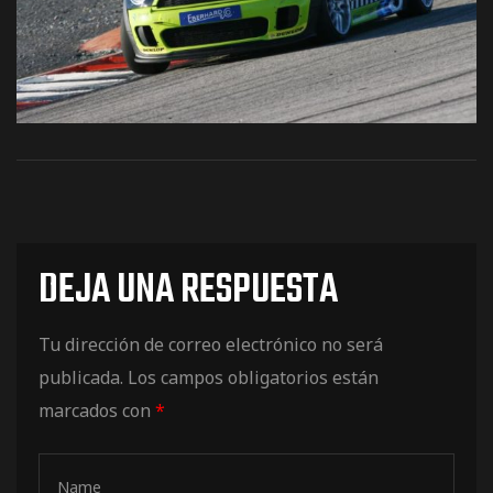
os
DEJA UNA RESPUESTA
jes Racing
Tu dirección de correo electrónico no será
de
publicada.
Los campos obligatorios están
marcados con
*
as Series