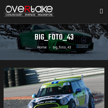
ociales
BIG_FOTO_43
quipos
Home
big_foto_43
mpresa
s de