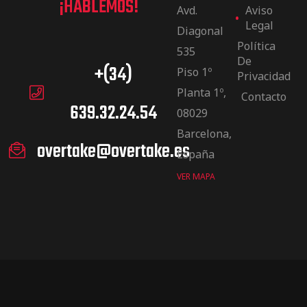
¡HABLEMOS!
Avd.
Aviso
Legal
Diagonal
Política
535
De
+(34)
Piso 1º
Privacidad
Planta 1º,
Contacto
639.32.24.54
08029
Barcelona,
overtake@overtake.es
España
VER MAPA