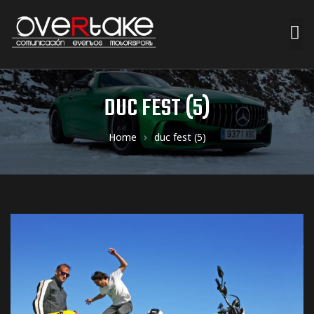
ociales
DUC FEST (5)
quipos
Home
duc fest (5)
mpresa
s de