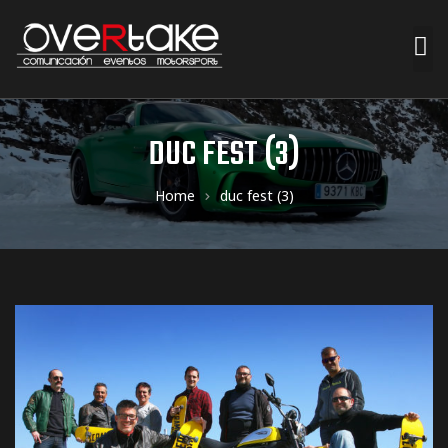
ociales
DUC FEST (3)
quipos
Home
duc fest (3)
mpresa
s de