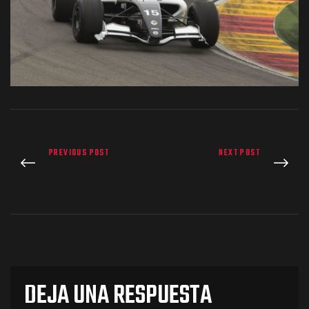
os
PREVIOUS POST
NEXT POST
jes Racing
de
DEJA UNA RESPUESTA
as Series