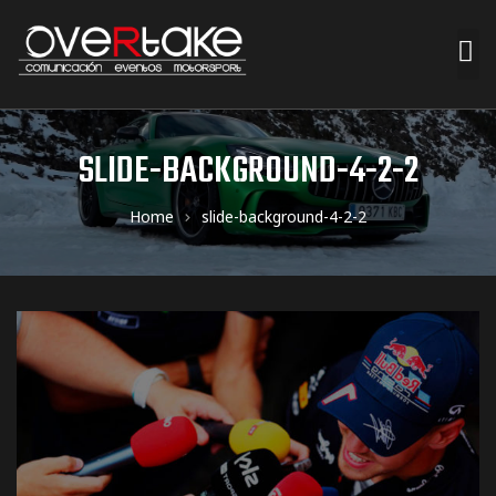
ociales
SLIDE-BACKGROUND-4-2-2
quipos
Home
slide-background-4-2-2
mpresa
s de