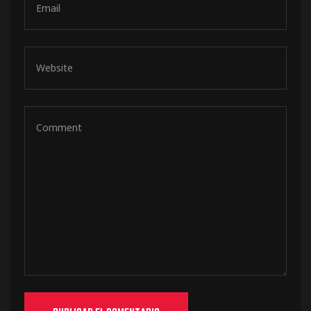
de pista
e Ruta
rt Tour