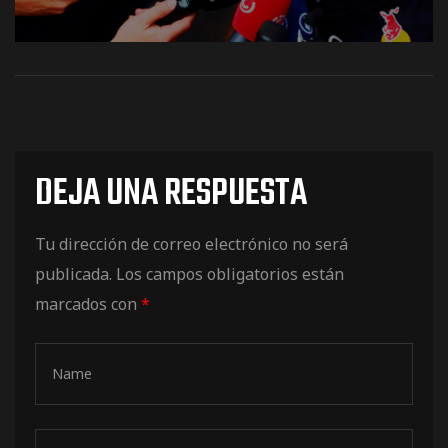
os
DEJA UNA RESPUESTA
Tu dirección de correo electrónico no será
publicada.
Los campos obligatorios están
jes Racing
marcados con
*
de
as Series