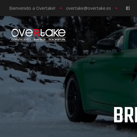
Bienvenido a Overtake!
o
vertake@overtake.es
ociales
quipos
mpresa
BR
s de