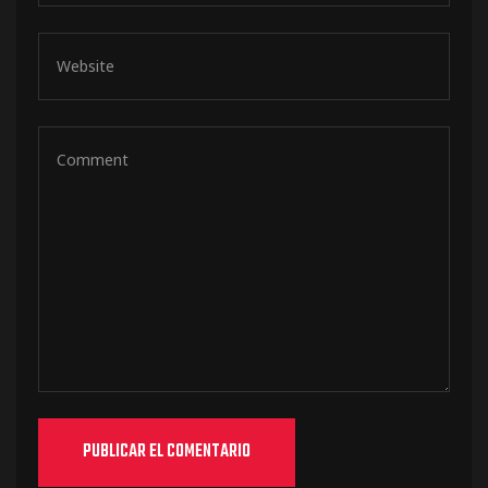
de pista
e Ruta
rt Tour