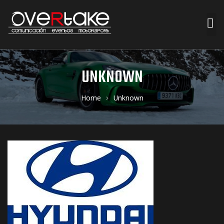
ociales
UNKNOWN
quipos
Home
Unknown
mpresa
s de