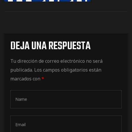
os
DEJA UNA RESPUESTA
Tu dirección de correo electrónico no será
publicada.
Los campos obligatorios están
marcados con
*
jes Racing
de
as Series