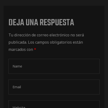
DEJA UNA RESPUESTA
os
Tu dirección de correo electrónico no será
publicada.
Los campos obligatorios están
marcados con
*
jes Racing
de
as Series