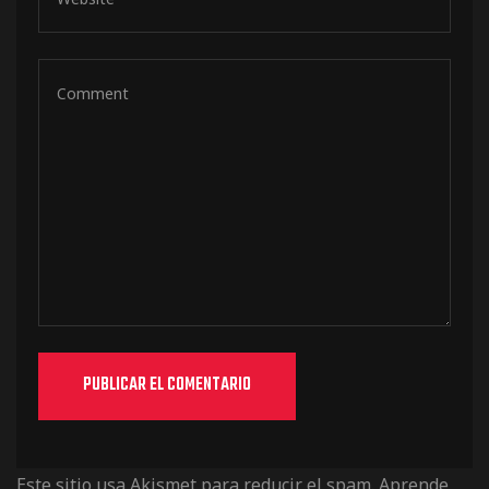
de pista
e Ruta
rt Tour
Este sitio usa Akismet para reducir el spam.
Aprende