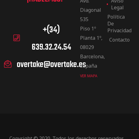
Avd.
Aviso
Legal
Diagonal
Política
535
De
+(34)
Piso 1º
Privacidad
Planta 1º,
Contacto
639.32.24.54
08029
Barcelona,
overtake@overtake.es
España
VER MAPA
Copyright © 2020. Todos los derechos reservados