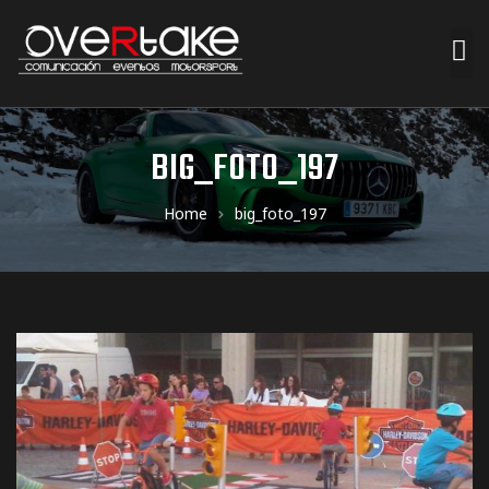
ociales
BIG_FOTO_197
quipos
Home
big_foto_197
mpresa
s de