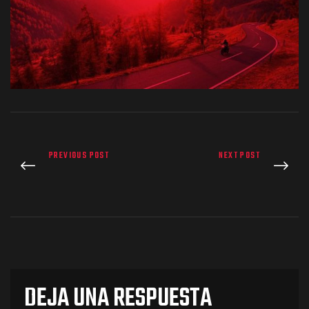
os
PREVIOUS POST
NEXT POST
jes Racing
de
DEJA UNA RESPUESTA
as Series