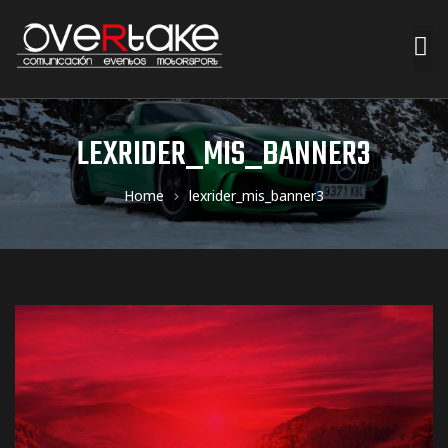
ociales
LEXRIDER_MIS_BANNER3
quipos
Home
lexrider_mis_banner3
mpresa
s de