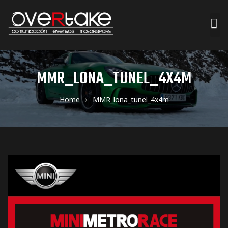
ociales
MMR_LONA_TUNEL_4X4M
quipos
Home
MMR_lona_tunel_4x4m
mpresa
s de