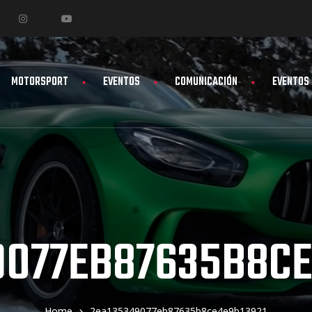
MOTORSPORT
EVENTOS
COMUNICACIÓN
EVENTOS
9077EB87635B8CE
Home
2ea135349077eb87635b8ce4e9b13921