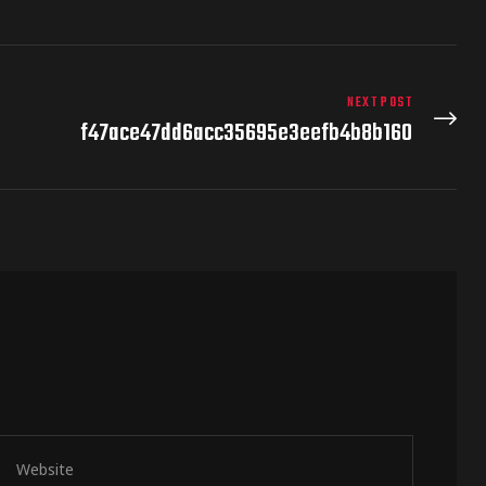
NEXT POST
f47ace47dd6acc35695e3eefb4b8b160