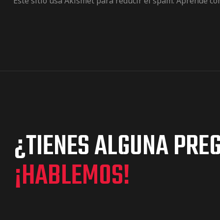
Este sitio usa Akismet para reducir el spam.
Aprende cóm
¿TIENES ALGUNA PRE
¡HABLEMOS!