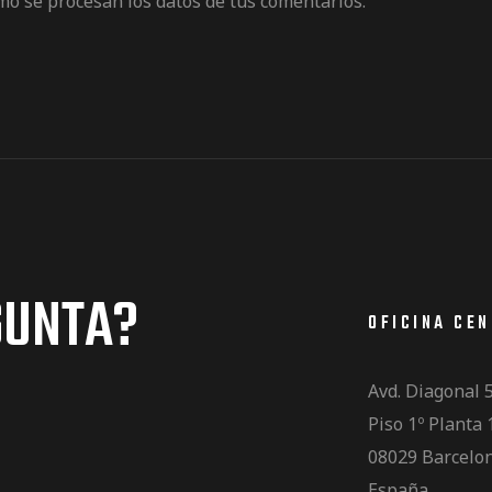
o se procesan los datos de tus comentarios.
GUNTA?
OFICINA CE
Avd. Diagonal 
Piso 1º Planta 
08029 Barcelo
España