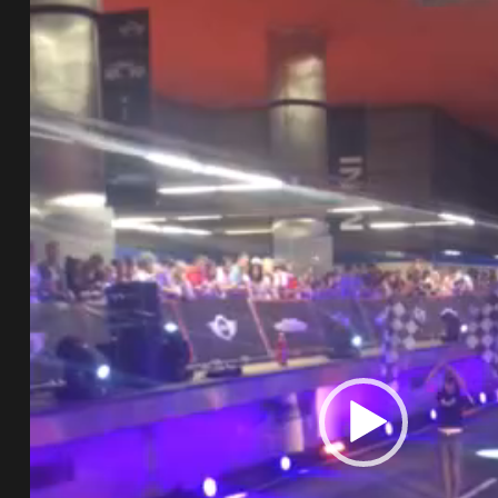
de pista
e Ruta
rt Tour