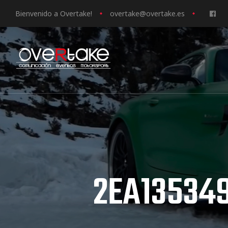
Bienvenido a Overtake!
o
vertake@overtake.es
ociales
quipos
mpresa
2EA13534
s de