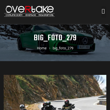
ociales
BIG_FOTO_279
quipos
Home
big_foto_279
mpresa
s de